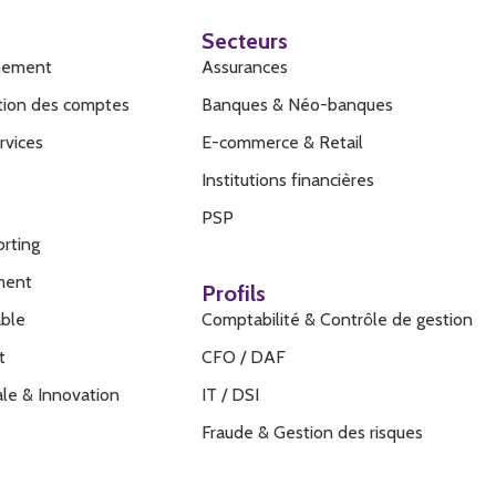
Secteurs
hement
Assurances
ation des comptes
Banques & Néo-banques
rvices
E-commerce & Retail
Institutions financières
PSP
rting
ment
Profils
able
Comptabilité & Contrôle de gestion
t
CFO / DAF
tale & Innovation
IT / DSI
Fraude & Gestion des risques