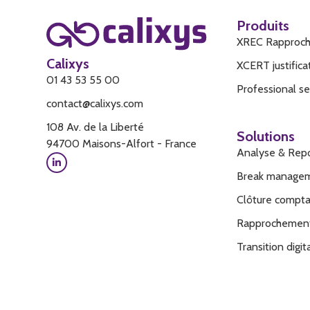
Produits
XREC Rapproc
Calixys
XCERT justific
01 43 53 55 00
Professional se
contact@calixys.com
108 Av. de la Liberté
Solutions
94700 Maisons-Alfort - France
Analyse & Repo
Break manage
Clôture compt
Rapprochemen
Transition digi