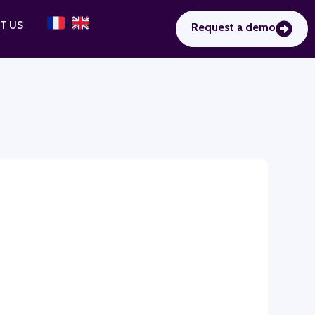
T US
Request a demo