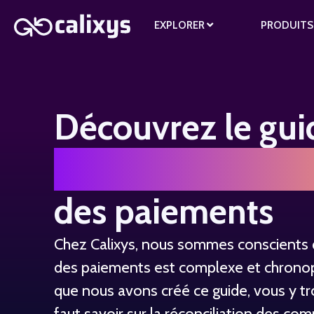
EXPLORER
PRODUIT
Découvrez le gui
réconciliation mu
des paiements
Chez Calixys, nous sommes conscients q
des paiements est complexe et chronop
que nous avons créé ce guide, vous y tro
faut savoir sur la réconciliation des com