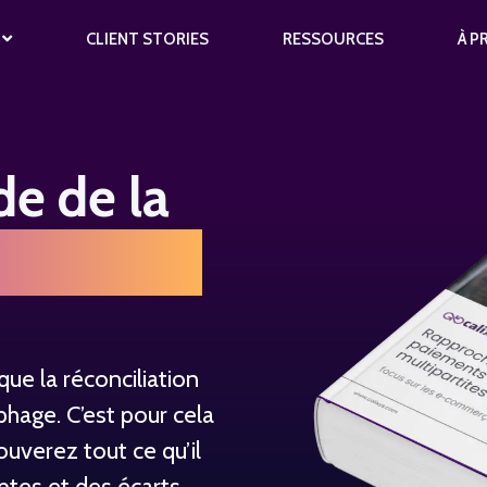
S
CLIENT STORIES
RESSOURCES
À P
de de la
ltipartite
ue la réconciliation
hage. C’est pour cela
uverez tout ce qu’il
ptes et des écarts.