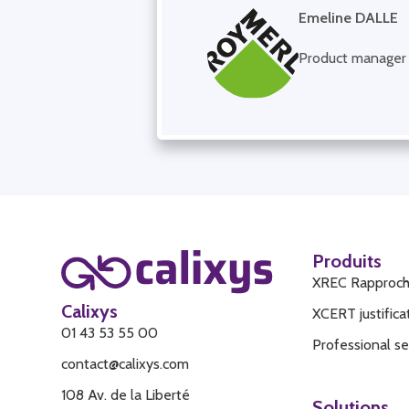
Emeline DALLE
Product manager 
Produits
XREC Rapproc
Calixys
XCERT justific
01 43 53 55 00
Professional se
contact@calixys.com
108 Av. de la Liberté
Solutions