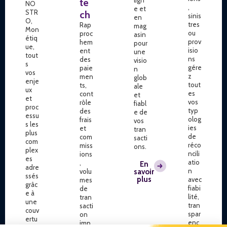
te
NO
,
e et
STR
ch
sinis
en
O,
tres
Rap
mag
Mon
ou
proc
asin
étiq
prov
hem
pour
ue,
isio
ent
une
tout
ns
des
visio
s
gére
paie
n
vos
z
men
glob
enje
tout
ts,
ale
ux
es
cont
et
et
vos
rôle
fiabl
proc
typ
des
e de
essu
olog
frais
vos
s les
ies
et
tran
plus
de
com
sacti
com
réco
miss
ons.
plex
ncili
ions
es
atio
,
En
adre
n
volu
savoir
ssés
plus
avec
mes
grâc
fiabi
de
e à
lité,
tran
une
tran
sacti
couv
spar
on
ertu
enc
imp